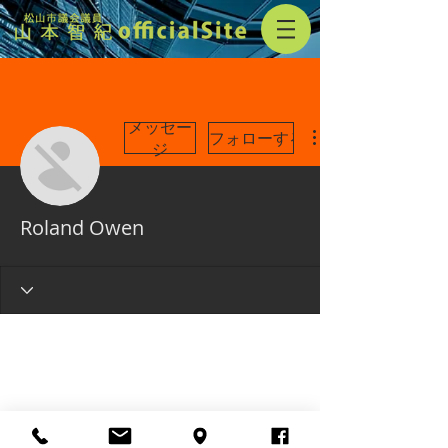
メッセー
フォローする
ジ
Roland Owen