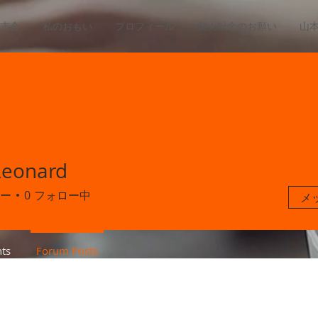
志会
私のおもい
プロフィール
個人献金のお願い
山
Leonard
ー
0
フォロー中
メ
ts
Forum Posts