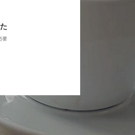
した
必要