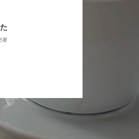
した
必要