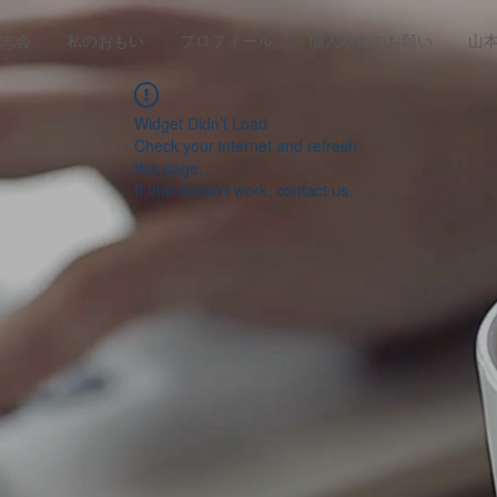
志会
私のおもい
プロフィール
個人献金のお願い
山
Widget Didn’t Load
Check your internet and refresh
this page.
If that doesn’t work, contact us.