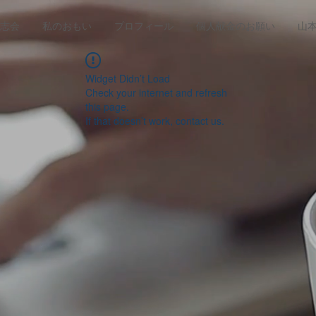
志会
私のおもい
プロフィール
個人献金のお願い
山
Widget Didn’t Load
Check your internet and refresh
this page.
If that doesn’t work, contact us.