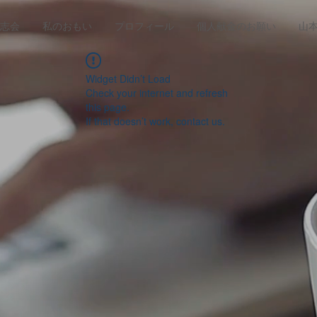
志会
私のおもい
プロフィール
個人献金のお願い
山
Widget Didn’t Load
Check your internet and refresh
this page.
If that doesn’t work, contact us.