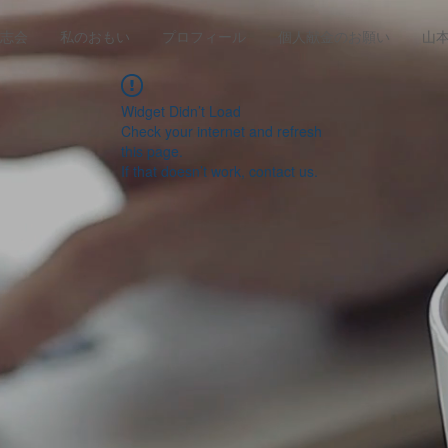
志会
私のおもい
プロフィール
個人献金のお願い
山
Widget Didn’t Load
Check your internet and refresh
this page.
If that doesn’t work, contact us.