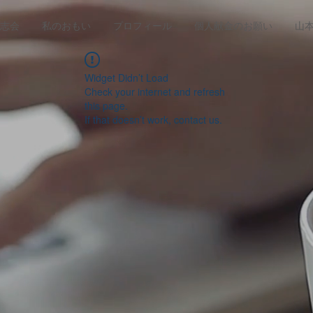
志会
私のおもい
プロフィール
個人献金のお願い
山
Widget Didn’t Load
Check your internet and refresh
this page.
If that doesn’t work, contact us.