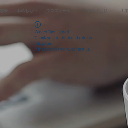
志会
私のおもい
プロフィール
個人献金のお願い
山
Widget Didn’t Load
Check your internet and refresh
this page.
If that doesn’t work, contact us.