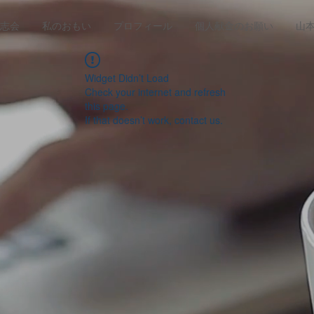
志会
私のおもい
プロフィール
個人献金のお願い
山
Widget Didn’t Load
Check your internet and refresh
this page.
If that doesn’t work, contact us.