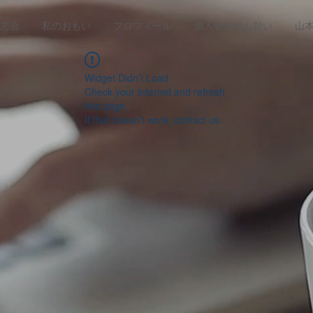
志会
私のおもい
プロフィール
個人献金のお願い
山
Widget Didn’t Load
Check your internet and refresh
this page.
If that doesn’t work, contact us.