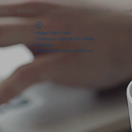
志会
私のおもい
プロフィール
個人献金のお願い
山
Widget Didn’t Load
Check your internet and refresh
this page.
If that doesn’t work, contact us.