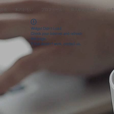
志会
私のおもい
プロフィール
個人献金のお願い
山
Widget Didn’t Load
Check your internet and refresh
this page.
If that doesn’t work, contact us.