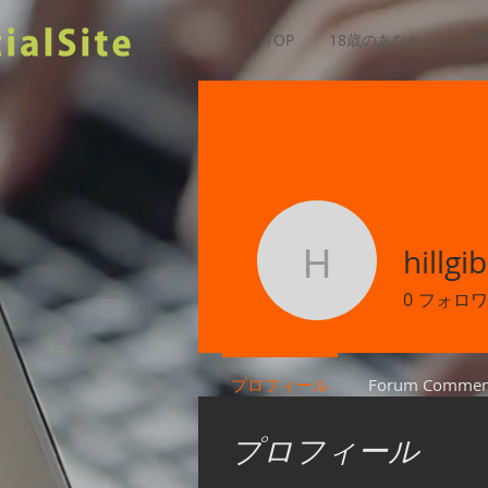
TOP
18歳のあなたへ
同
hillgi
hillgibson
0
フォロワ
プロフィール
Forum Commen
プロフィール