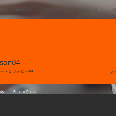
志会
私のおもい
プロフィール
個人献金のお願い
山
bson04
04
ー
0
フォロー中
メ
ts
Forum Posts