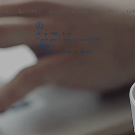
志会
私のおもい
プロフィール
個人献金のお願い
山
Widget Didn’t Load
Check your internet and refresh
this page.
If that doesn’t work, contact us.